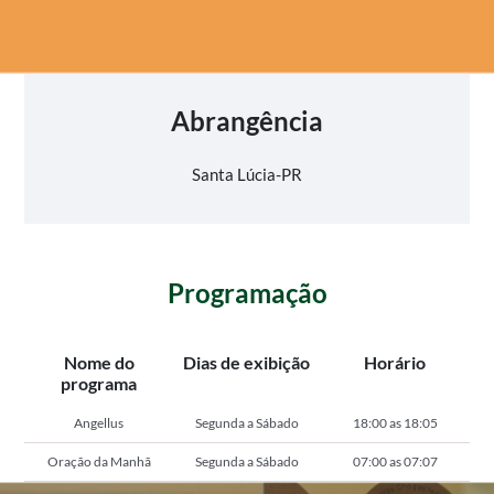
Abrangência
Santa Lúcia-PR
Programação
Nome do
Dias de exibição
Horário
programa
Angellus
Segunda a Sábado
18:00 as 18:05
Oração da Manhã
Segunda a Sábado
07:00 as 07:07