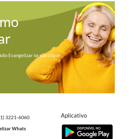
omo
ar
ádio Evangelizar na sua cidade.
Aplicativo
41) 3221-6060
elizar Whats