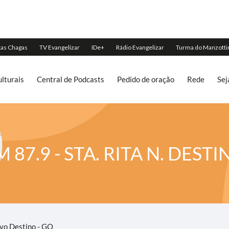
lturais
Central de Podcasts
Pedido de oração
Rede
Sej
M 87.9 - STA. RITA N. DESTI
ovo Destino - GO