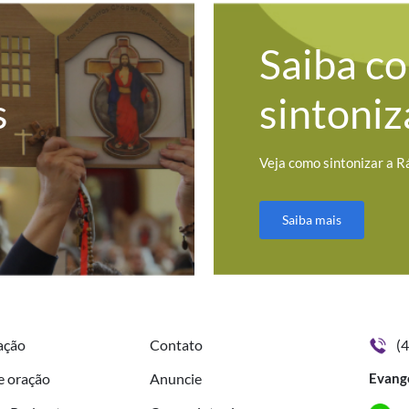
Saiba c
s
sintoniz
Veja como sintonizar a R
Saiba mais
ação
Contato
(
e oração
Anuncie
Evang