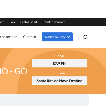
a associado
Contato
Rádio ao vivo
Canal
87.9 FM
NO - GO
Cidade
Santa Rita do Novo Destino