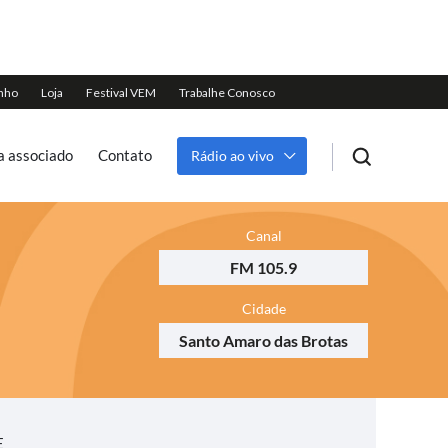
a associado
Contato
Rádio ao vivo
Canal
FM 105.9
Cidade
Santo Amaro das Brotas
E