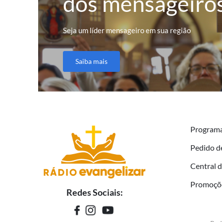
dos mensageiro
Seja um líder mensageiro em sua região
Saiba mais
Program
Pedido d
Central 
Promoçõ
Redes Sociais: