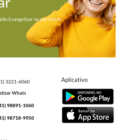
ar
ádio Evangelizar na sua cidade.
Aplicativo
41) 3221-6060
elizar Whats
41) 98891-1060
41) 98718-9950