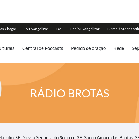
lturais
Central de Podcasts
Pedido de oração
Rede
Sej
RÁDIO BROTAS
 Maruim-SE, Nossa Senhora do Socorro-SE, Santo Amaro das Brotas-S