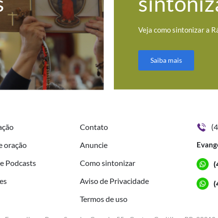
s
sintoniz
Veja como sintonizar a R
Saiba mais
ação
Contato
(
e oração
Anuncie
Evang
de Podcasts
Como sintonizar
(
es
Aviso de Privacidade
(
Termos de uso