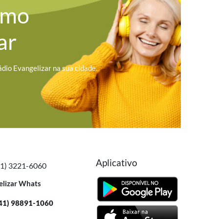
omo
ar
ádio Evangelizar na sua cidade.
Aplicativo
41) 3221-6060
elizar Whats
41) 98891-1060