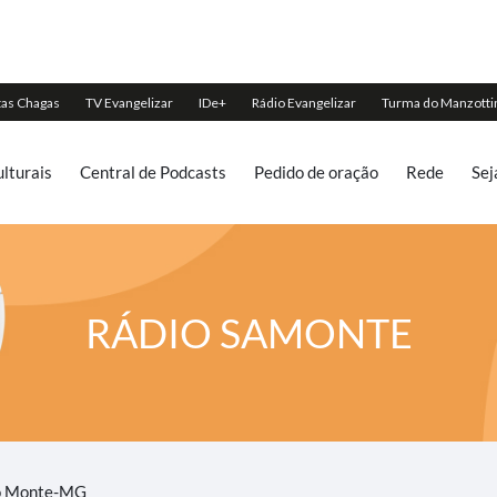
lturais
Central de Podcasts
Pedido de oração
Rede
Sej
RÁDIO SAMONTE
do Monte-MG