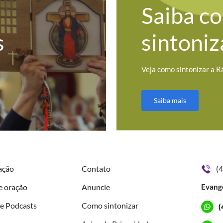
Saiba c
s
sintoniz
Veja como sintonizar a R
Saiba mais
ação
Contato
(
e oração
Anuncie
Evang
de Podcasts
Como sintonizar
(