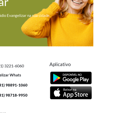
ar
ádio Evangelizar na sua cidade.
Aplicativo
41) 3221-6060
elizar Whats
41) 98891-1060
41) 98718-9950