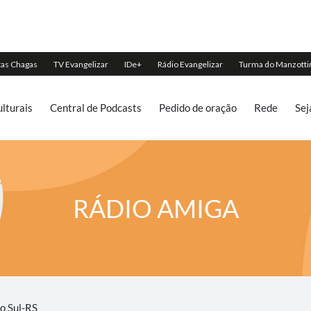
lturais
Central de Podcasts
Pedido de oração
Rede
Sej
RÁDIO AMIGA
o Sul-RS