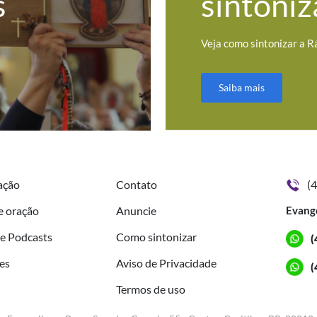
s
sintoniz
Veja como sintonizar a R
Saiba mais
ação
Contato
(
e oração
Anuncie
Evang
de Podcasts
Como sintonizar
(
es
Aviso de Privacidade
(
Termos de uso