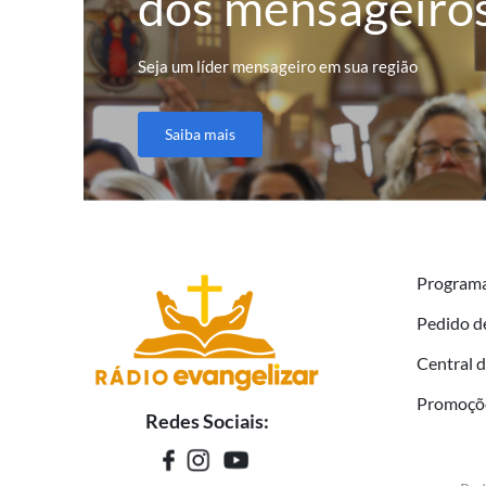
dos mensageiro
Seja um líder mensageiro em sua região
Saiba mais
Program
Pedido d
Central 
Promoçõ
Redes Sociais: