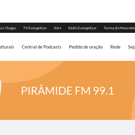
lturais
Central de Podcasts
Pedido de oração
Rede
Sej
PIRÂMIDE FM 99.1
R