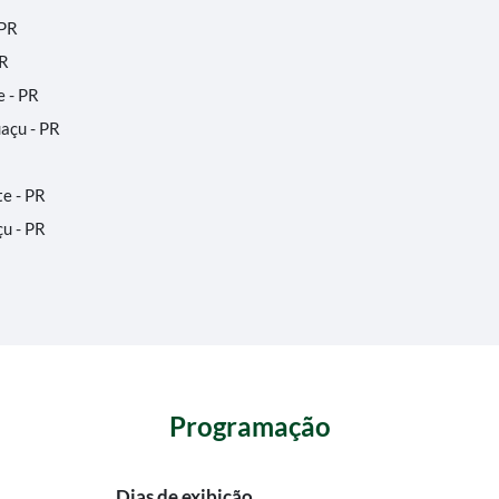
 PR
PR
e - PR
uaçu - PR
e - PR
u - PR
Programação
Dias de exibição