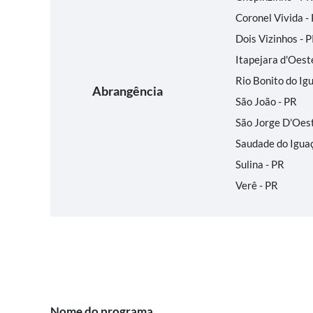
Coronel Vivida -
Dois Vizinhos - 
Itapejara d'Oest
Rio Bonito do Ig
Abrangência
São João - PR
São Jorge D'Oest
Saudade do Iguaç
Sulina - PR
Verê - PR
Nome do programa