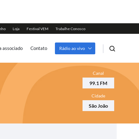
a associado
Contato
Rádio ao vivo
Canal
99.1 FM
Cidade
São João