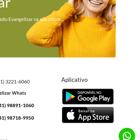
ar
ádio Evangelizar na sua cidade.
Aplicativo
41) 3221-6060
elizar Whats
41) 98891-1060
41) 98718-9950