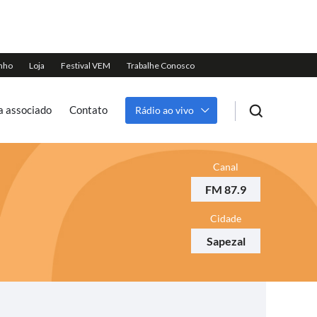
a associado
Contato
Rádio ao vivo
Canal
FM 87.9
Cidade
Sapezal