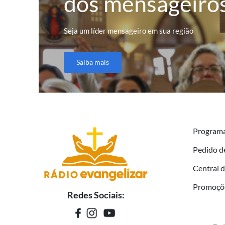
dos mensageiro
Seja um líder mensageiro em sua região
Saiba mais
Program
Pedido d
Central 
Promoçõ
Redes Sociais: