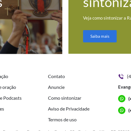
s
sintoniz
Veja como sintonizar a R
Saiba mais
ação
Contato
(
e oração
Anuncie
Evang
de Podcasts
Como sintonizar
(
es
Aviso de Privacidade
(
Termos de uso