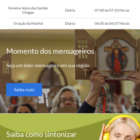
Novena Jesus das Santas
Diária
07:00 às 07:10 Horas
Chagas
Oração da Manhã
Diária
06:00 às 06:07 Horas
Momento
dos mensageiros
Seja um líder mensageiro em sua região
Saiba mais
Saiba como
sintonizar