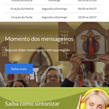
Missa Dominical
Domingo
08:00 as 09:00
Oração da Manhã
Segunda a Domingo
06:00 as 06:07
Oração da Tarde
Segunda a Domingo
18:00 as 18:07
Momento
dos mensageiros
Seja um líder mensageiro em sua região
Saiba mais
Saiba como
sintonizar