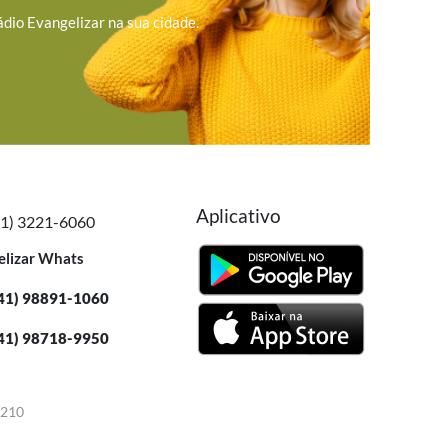
ádio Evangelizar na sua cidade.
Aplicativo
41) 3221-6060
elizar Whats
41) 98891-1060
41) 98718-9950
-210