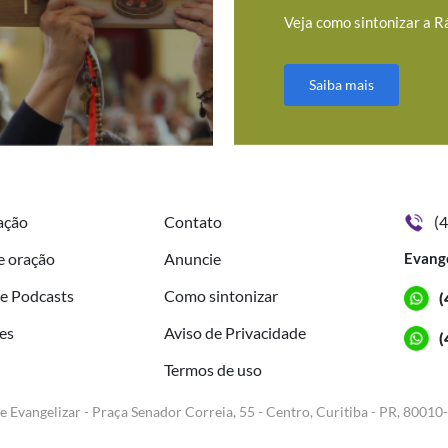
Veja como sintonizar a R
Saiba mais
ação
Contato
(
e oração
Anuncie
Evang
de Podcasts
Como sintonizar
(
es
Aviso de Privacidade
(
Termos de uso
e Evangelizar - Praça Senador Correia, 55 - Centro, Curitiba - PR, 80010