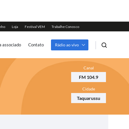
a associado
Contato
Rádio ao vivo
Canal
FM 104.9
Cidade
Taquarussu