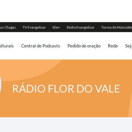
lturais
Central de Podcasts
Pedido de oração
Rede
Sej
RÁDIO FLOR DO VALE