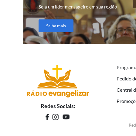
Seja um líder mensageiro em sua região
Saiba mais
Program
Pedido d
Central 
Promoçõ
Redes Sociais:
Red