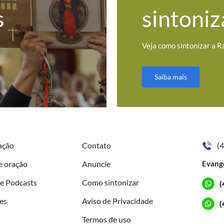
s
sintoniz
Veja como sintonizar a R
Saiba mais
ação
Contato
(
e oração
Anuncie
Evang
de Podcasts
Como sintonizar
(
es
Aviso de Privacidade
(
Termos de uso