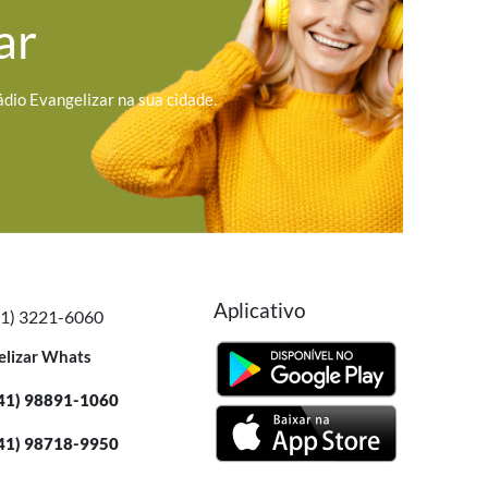
ar
ádio Evangelizar na sua cidade.
Aplicativo
41) 3221-6060
elizar Whats
41) 98891-1060
41) 98718-9950