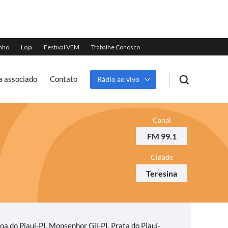
a associado
Contato
Rádio ao vivo
Canal
FM 99.1
Cidade
Teresina
a do Piauí-PI, Monsenhor Gil-PI, Prata do Piauí-