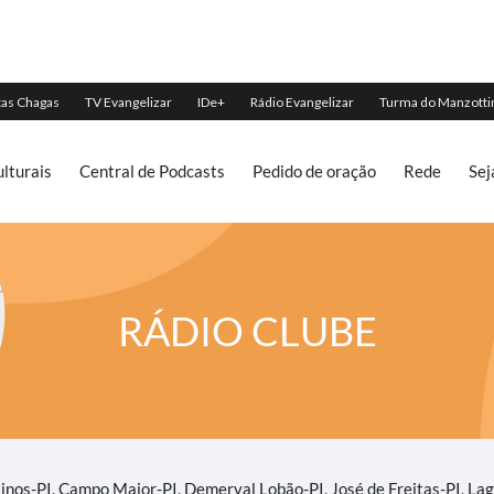
lturais
Central de Podcasts
Pedido de oração
Rede
Sej
RÁDIO CLUBE
tinos-PI, Campo Maior-PI, Demerval Lobão-PI, José de Freitas-PI, Lago