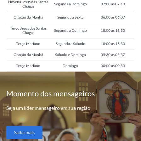
Novena Jesus das Santas
Segunda a Domingo
07:00 as 07:10
Chagas
Oração da Manhã
Segunda a Sexta
06:00 as 06:07
Terço Jesus das Santas
Segunda a Domingo
18:00 as 18:30
Chagas
Terço Mariano
Segunda a Sábado
18:00 as 18:30
Oração da Manhã
Sábado e Domingo
05:30 as 05:37
Terço Mariano
Domingo
00:00 as 00:30
Momento
dos mensageiros
Seja um líder mensageiro em sua região
Saiba mais