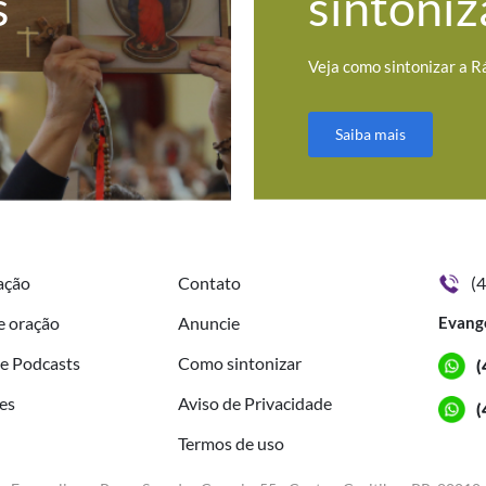
s
sintoniz
Veja como sintonizar a R
Saiba mais
ação
Contato
(
e oração
Anuncie
Evang
de Podcasts
Como sintonizar
(
es
Aviso de Privacidade
(
Termos de uso