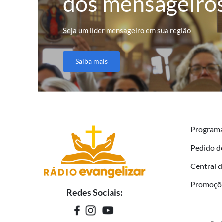
dos mensageiro
Seja um líder mensageiro em sua região
Saiba mais
Program
Pedido d
Central 
Promoçõ
Redes Sociais: