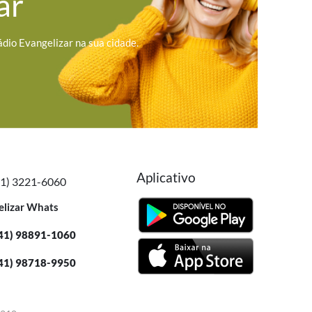
ar
ádio Evangelizar na sua cidade.
Aplicativo
41) 3221-6060
elizar Whats
41) 98891-1060
41) 98718-9950