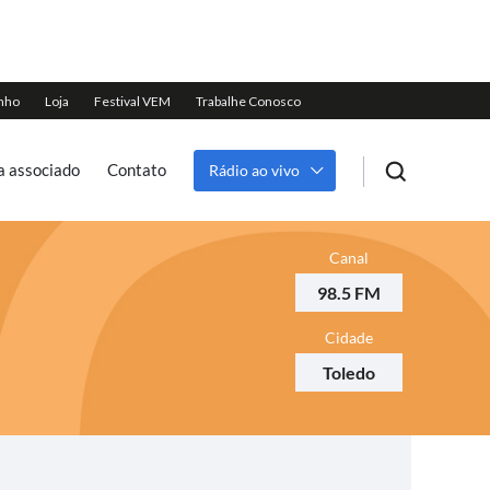
a associado
Contato
Rádio ao vivo
Canal
98.5 FM
Cidade
Toledo