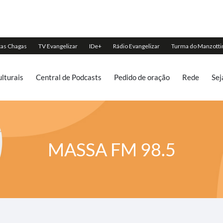
lturais
Central de Podcasts
Pedido de oração
Rede
Sej
MASSA FM 98.5