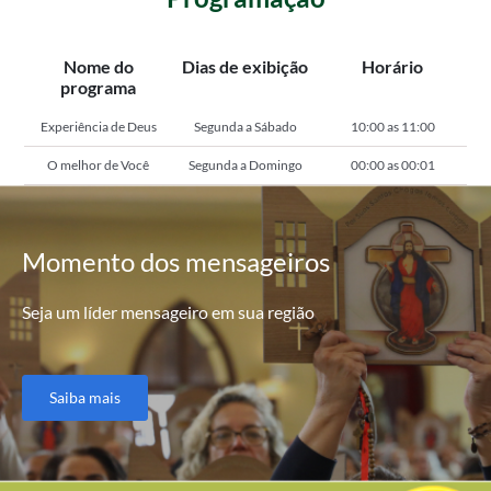
Nome do
Dias de exibição
Horário
programa
Experiência de Deus
Segunda a Sábado
10:00 as 11:00
O melhor de Você
Segunda a Domingo
00:00 as 00:01
Momento
dos mensageiros
Seja um líder mensageiro em sua região
Saiba mais