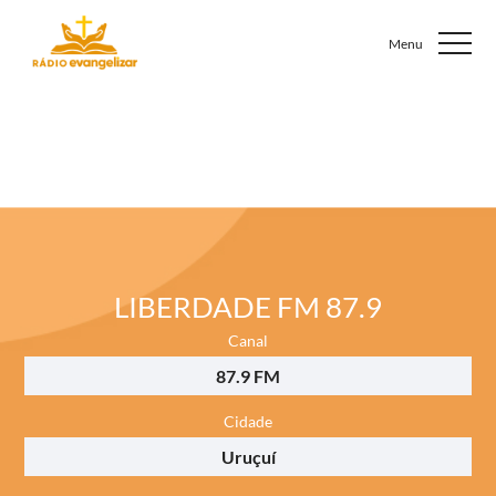
LIBERDADE FM 87.9
Canal
87.9 FM
Cidade
Uruçuí