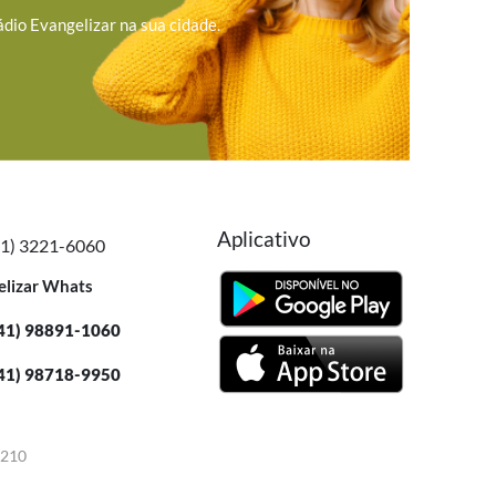
ádio Evangelizar na sua cidade.
Aplicativo
41) 3221-6060
elizar Whats
41) 98891-1060
41) 98718-9950
-210