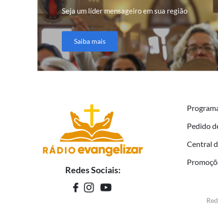
Seja um líder mensageiro em sua região
Saiba mais
Program
Pedido d
Central 
Promoçõ
Redes Sociais:
Red