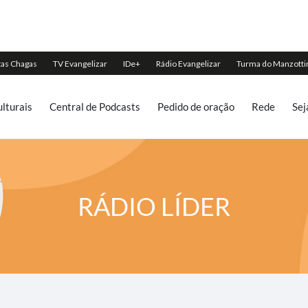
lturais
Central de Podcasts
Pedido de oração
Rede
Sej
RÁDIO LÍDER