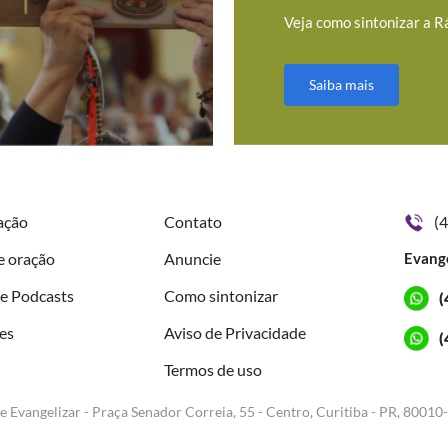
Veja como sintonizar a R
Saiba mais
ação
Contato
(
e oração
Anuncie
Evang
de Podcasts
Como sintonizar
(
es
Aviso de Privacidade
(
Termos de uso
e Evangelizar - Praça Senador Correia, 55 - Centro, Curitiba - PR, 80010