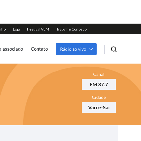
a associado
Contato
Rádio ao vivo
Canal
FM 87.7
Cidade
Varre-Sai