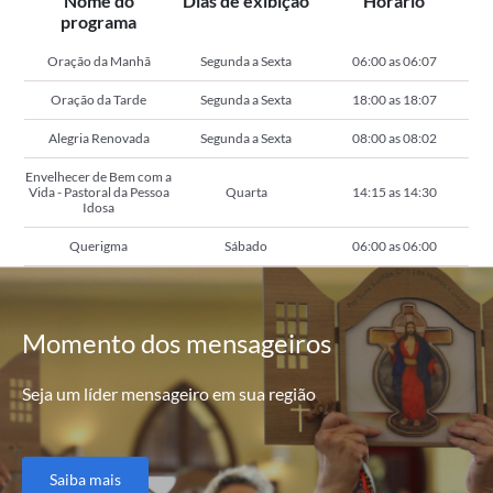
Nome do
Dias de exibição
Horário
programa
Oração da Manhã
Segunda a Sexta
06:00 as 06:07
Oração da Tarde
Segunda a Sexta
18:00 as 18:07
Alegria Renovada
Segunda a Sexta
08:00 as 08:02
Envelhecer de Bem com a
Vida - Pastoral da Pessoa
Quarta
14:15 as 14:30
Idosa
Querigma
Sábado
06:00 as 06:00
Momento
dos mensageiros
Seja um líder mensageiro em sua região
Saiba mais