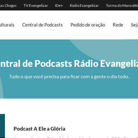
lturais
Central de Podcasts
Pedido de oração
Rede
Sej
ntral de Podcasts Rádio Evangeli
Tudo o que você precisa para ficar com a gente o dia todo.
Podcast A Ele a Glória