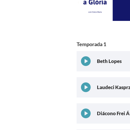
Temporada 1
Beth Lopes
Laudeci Kaspr
Diácono Frei Á