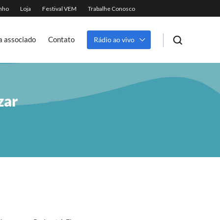
a associado
Contato
Rádio ao vivo
zar