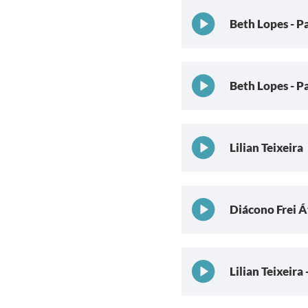
Beth Lopes - P
Beth Lopes - P
Lilian Teixeira
Diácono Frei Át
Lilian Teixeira 