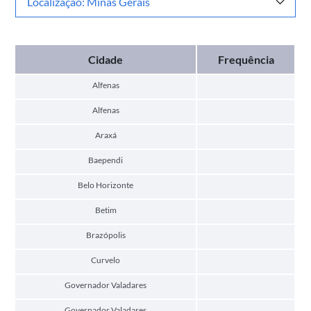
Localização: Minas Gerais
Cidade
Frequência
Alfenas
Alfenas
Araxá
Baependi
Belo Horizonte
Betim
Brazópolis
Curvelo
Governador Valadares
Governador Valadares