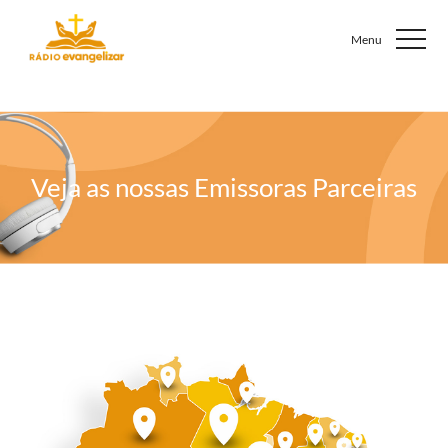
Veja as nossas
Emissoras Parceiras