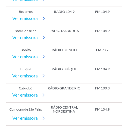
Bezerros
RÁDIO 104.9
FM 104.9
Ver emissora
Bom Conselho
RÁDIO MADRUGA
FM 104.9
Ver emissora
Bonito
RÁDIO BONITO
FM 98.7
Ver emissora
Buíque
RÁDIO BUÍQUE
FM 104.9
Ver emissora
Cabrobó
RÁDIO GRANDE RIO
FM 100.3
Ver emissora
RÁDIO CENTRAL
Camocim de São Felix
FM 104.9
NORDESTINA
Ver emissora