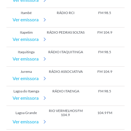
Itambé
RÁDIO RCI
FM 98.5
Ver emissora
Itapetim
RÁDIO PEDRAS SOLTAS
FM 104.9
Ver emissora
Itaquitinga
RÁDIO ITAQUITINGA
FM 98.5
Ver emissora
Jurema
RÁDIO ASSOCIATIVA
FM 104.9
Ver emissora
Lagoa do Itaenga
RÁDIO ITAENGA
FM 98.5
Ver emissora
RIO VERMELHOS FM
Lagoa Grande
104.9 FM
104.9
Ver emissora