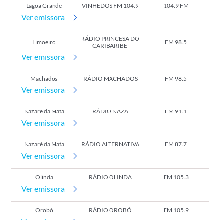
Lagoa Grande
VINHEDOS FM 104.9
104.9 FM
Ver emissora
RÁDIO PRINCESA DO
Limoeiro
FM 98.5
CARIBARIBE
Ver emissora
Machados
RÁDIO MACHADOS
FM 98.5
Ver emissora
Nazaré da Mata
RÁDIO NAZA
FM 91.1
Ver emissora
Nazaré da Mata
RÁDIO ALTERNATIVA
FM 87.7
Ver emissora
Olinda
RÁDIO OLINDA
FM 105.3
Ver emissora
Orobó
RÁDIO OROBÓ
FM 105.9