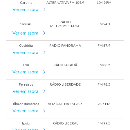
Carpina
ALTERNATIVA FM 104.9
104.9 FM
Ver emissora
RÁDIO
Caruaru
FM 94.1
METROPOLITANA
Ver emissora
Custódia
RÁDIO PANORAMA
FM 87.9
Ver emissora
Exu
RÁDIO ACAUÃ
FM 88.5
Ver emissora
Ferreiros
RÁDIO LIBERDADE
FM 98.5
Ver emissora
Ilha de Itamaracá
VOZ DA ILHA FM 98.5
98.5 FM
Ver emissora
Ipubi
RÁDIO LIBERAL
FM 99.5
Ver emissora