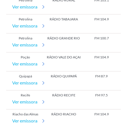
Petrolina
RÁDIO RURAL
FM 103.1
Ver emissora
Petrolina
RÁDIO TABAJARA
FM 104.9
Ver emissora
Petrolina
RÁDIO GRANDE RIO
FM 100.7
Ver emissora
Poção
RÁDIO VALE DO AÇAI
FM 104.9
Ver emissora
Quipapá
RÁDIO QUIPAPÁ
FM 87.9
Ver emissora
Recife
RÁDIO RECIFE
FM 97.5
Ver emissora
Riacho das Almas
RÁDIO RIACHO
FM 104.9
Ver emissora