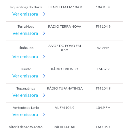
Taquaritinga do Norte
FILADELFIA FM 104.9
104.9 FM
Ver emissora
Terra Nova
RÁDIO TERRA NOVA
FM 104.9
Ver emissora
A VOZ DO POVO FM
Timbaúba
87.9 FM
87.9
Ver emissora
Triunfo
RÁDIO TRIUNFO
FM 87.9
Ver emissora
Tupanatinga
RÁDIO TUPANATINGA
FM 104.9
Ver emissora
Vertente do Lério
VL FM 104.9
104.9 FM
Ver emissora
Vitória de Santo Antão
RÁDIO ATUAL
FM 105.1