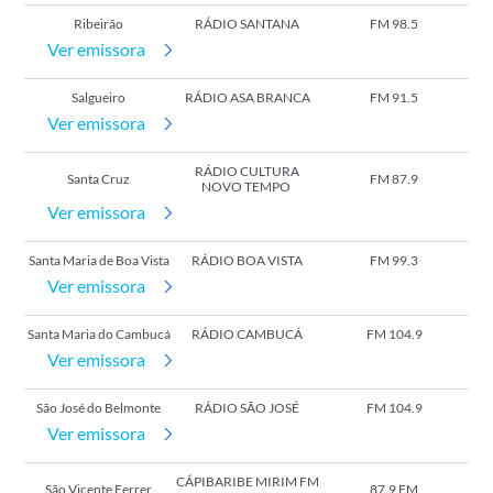
Ribeirão
RÁDIO SANTANA
FM 98.5
Ver emissora
Salgueiro
RÁDIO ASA BRANCA
FM 91.5
Ver emissora
RÁDIO CULTURA
Santa Cruz
FM 87.9
NOVO TEMPO
Ver emissora
Santa Maria de Boa Vista
RÁDIO BOA VISTA
FM 99.3
Ver emissora
Santa Maria do Cambucá
RÁDIO CAMBUCÁ
FM 104.9
Ver emissora
São José do Belmonte
RÁDIO SÃO JOSÉ
FM 104.9
Ver emissora
CÁPIBARIBE MIRIM FM
São Vicente Ferrer
87.9 FM